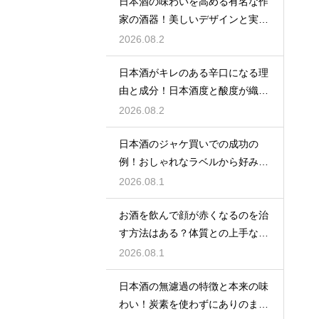
日本酒の味わいを高める有名な作
家の酒器！美しいデザインと実用
性を堪能
2026.08.2
日本酒がキレのある辛口になる理
由と成分！日本酒度と酸度が織り
なす味
2026.08.2
日本酒のジャケ買いでの成功の
例！おしゃれなラベルから好みの
味を探す
2026.08.1
お酒を飲んで顔が赤くなるのを治
す方法はある？体質との上手な付
き合い方
2026.08.1
日本酒の無濾過の特徴と本来の味
わい！炭素を使わずにありのまま