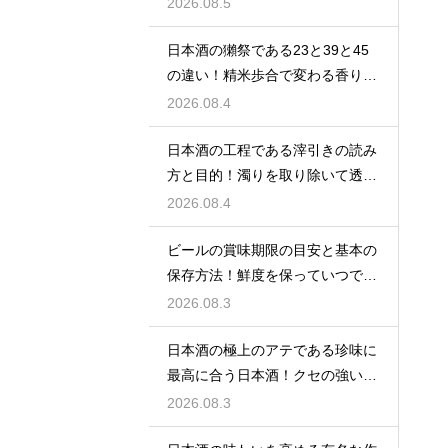
わい
2026.08.5
日本酒の獺祭である23と39と45
の違い！精米歩合で変わる香りと
価格
2026.08.4
日本酒の工程である滓引きの読み
方と目的！濁りを取り除いて透明
な清酒に
2026.08.4
ビールの賞味期限の目安と基本の
保存方法！鮮度を保っていつでも
美味しく
2026.08.3
日本酒の極上のアテである珍味に
最高に合う日本酒！クセの強い旨
味を堪能
2026.08.3