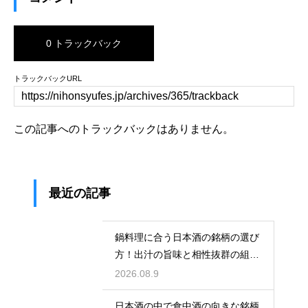
0 トラックバック
トラックバックURL
この記事へのトラックバックはありません。
最近の記事
鍋料理に合う日本酒の銘柄の選び
方！出汁の旨味と相性抜群の組み
合わせ
2026.08.9
日本酒の中で食中酒の向きな銘柄