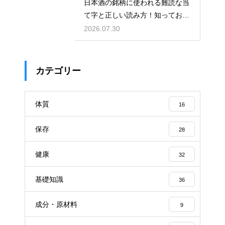
日本酒の銘柄に使われる難読な当
て字と正しい読み方！知っておき
たい銘酒
2026.07.30
カテゴリー
体質
16
保存
28
健康
32
基礎知識
36
成分・原材料
9