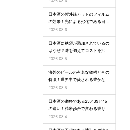
2026.08.6
日本酒の紫外線カットのフィルム
の効果！光による劣化である日光
臭を防ぐ
2026.08.6
日本酒に糖類が添加されているの
はなぜ？味を調えてコストを抑え
る手法
2026.08.5
海外のビールの有名な銘柄とその
特徴！世界中で愛される豊かな味
わい
2026.08.5
日本酒の獺祭である23と39と45
の違い！精米歩合で変わる香りと
価格
2026.08.4