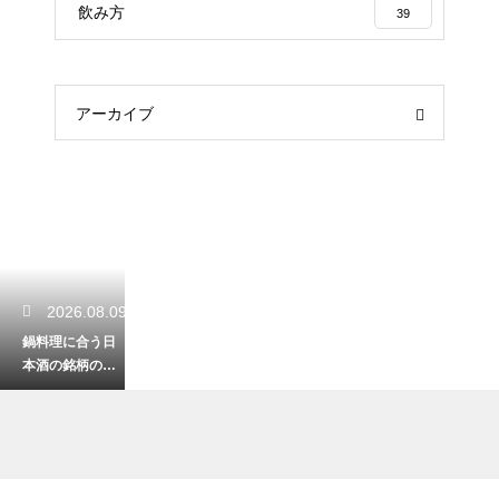
飲み方
39
アーカイブ
2026.08.09
鍋料理に合う日
本酒の銘柄の選
び方！出汁の旨
味と相性抜群の
組み合わせ