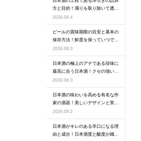
日本酒の工程である滓引きの読み
方と目的！濁りを取り除いて透明
な清酒に
2026.08.4
ビールの賞味期限の目安と基本の
保存方法！鮮度を保っていつでも
美味しく
2026.08.3
日本酒の極上のアテである珍味に
最高に合う日本酒！クセの強い旨
味を堪能
2026.08.3
日本酒の味わいを高める有名な作
家の酒器！美しいデザインと実用
性を堪能
2026.08.2
日本酒がキレのある辛口になる理
由と成分！日本酒度と酸度が織り