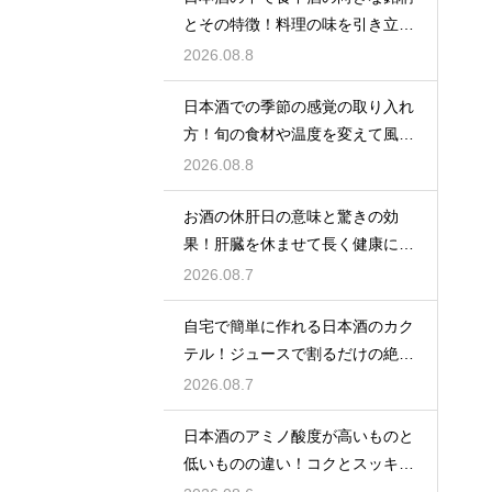
とその特徴！料理の味を引き立て
る名脇役
2026.08.8
日本酒での季節の感覚の取り入れ
方！旬の食材や温度を変えて風情
を楽しむ
2026.08.8
お酒の休肝日の意味と驚きの効
果！肝臓を休ませて長く健康に楽
しむ
2026.08.7
自宅で簡単に作れる日本酒のカク
テル！ジュースで割るだけの絶品
アレンジ
2026.08.7
日本酒のアミノ酸度が高いものと
低いものの違い！コクとスッキリ
感を左右