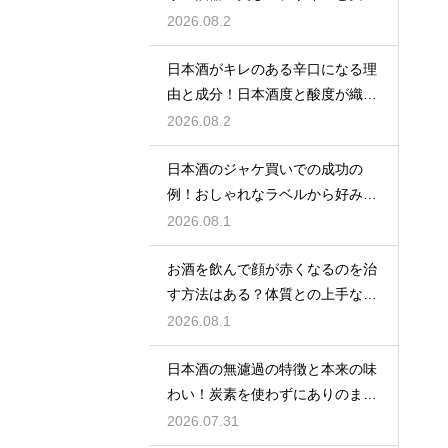
性を堪能
2026.08.2
日本酒がキレのある辛口になる理
由と成分！日本酒度と酸度が織り
なす味
2026.08.2
日本酒のジャケ買いでの成功の
例！おしゃれなラベルから好みの
味を探す
2026.08.1
お酒を飲んで顔が赤くなるのを治
す方法はある？体質との上手な付
き合い方
2026.08.1
日本酒の無濾過の特徴と本来の味
わい！炭素を使わずにありのまま
を楽しむ
2026.07.31