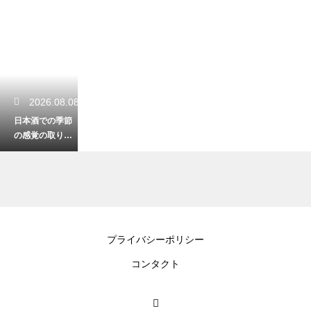
2026.08.08
日本酒での季節
の感覚の取り入
れ方！旬の食材
や温度を変えて
風情を楽しむ
2026.08.07
プライバシーポリシー
お酒の休肝日の
コンタクト
意味と驚きの効
果！肝臓を休ま
せて長く健康に
楽しむ