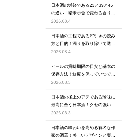
日本酒の獺祭である23と39と45
の違い！精米歩合で変わる香りと
価格
2026.08.4
日本酒の工程である滓引きの読み
方と目的！濁りを取り除いて透明
な清酒に
2026.08.4
ビールの賞味期限の目安と基本の
保存方法！鮮度を保っていつでも
美味しく
2026.08.3
日本酒の極上のアテである珍味に
最高に合う日本酒！クセの強い旨
味を堪能
2026.08.3
日本酒の味わいを高める有名な作
家の酒器！美しいデザインと実用