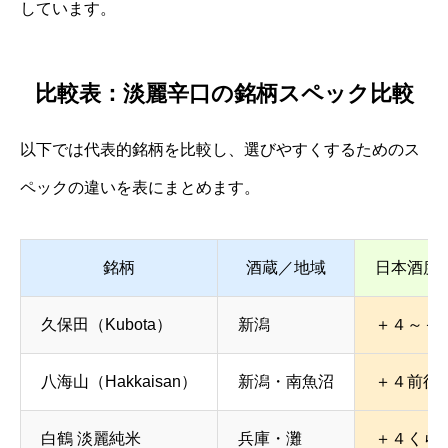
しています。
比較表：淡麗辛口の銘柄スペック比較
以下では代表的銘柄を比較し、選びやすくするためのス
ペックの違いを表にまとめます。
銘柄
酒蔵／地域
日本酒度
久保田（Kubota）
新潟
＋４～＋
八海山（Hakkaisan）
新潟・南魚沼
＋４前後
白鶴 淡麗純米
兵庫・灘
＋４くら