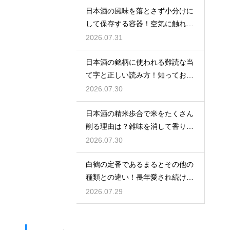
日本酒の風味を落とさず小分けに
して保存する容器！空気に触れさ
せない
2026.07.31
日本酒の銘柄に使われる難読な当
て字と正しい読み方！知っておき
たい銘酒
2026.07.30
日本酒の精米歩合で米をたくさん
削る理由は？雑味を消して香りを
引き出す
2026.07.30
白鶴の定番であるまるとその他の
種類との違い！長年愛され続ける
秘密
2026.07.29