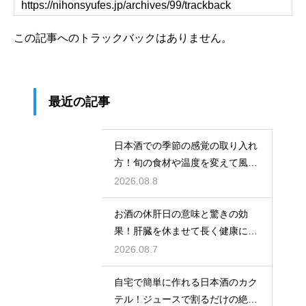
この記事へのトラックバックはありません。
最近の記事
日本酒での季節の感覚の取り入れ
方！旬の食材や温度を変えて風情
を楽しむ
2026.08.8
お酒の休肝日の意味と驚きの効
果！肝臓を休ませて長く健康に楽
しむ
2026.08.7
自宅で簡単に作れる日本酒のカク
テル！ジュースで割るだけの絶品