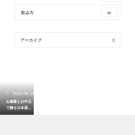
飲み方
40
アーカイブ
2026.08.10
お歳暮とお中元
で贈る日本酒の
違い！季節に合
わせた最適なギ
フトの選び方