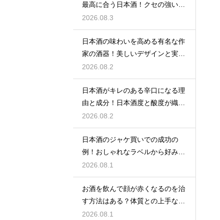
最高に合う日本酒！クセの強い旨
味を堪能
2026.08.3
日本酒の味わいを高める有名な作
家の酒器！美しいデザインと実用
性を堪能
2026.08.2
日本酒がキレのある辛口になる理
由と成分！日本酒度と酸度が織り
なす味
2026.08.2
日本酒のジャケ買いでの成功の
例！おしゃれなラベルから好みの
味を探す
2026.08.1
お酒を飲んで顔が赤くなるのを治
す方法はある？体質との上手な付
き合い方
2026.08.1