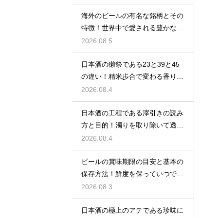
海外のビールの有名な銘柄とその
特徴！世界中で愛される豊かな味
わい
2026.08.5
日本酒の獺祭である23と39と45
の違い！精米歩合で変わる香りと
価格
2026.08.4
日本酒の工程である滓引きの読み
方と目的！濁りを取り除いて透明
な清酒に
2026.08.4
ビールの賞味期限の目安と基本の
保存方法！鮮度を保っていつでも
美味しく
2026.08.3
日本酒の極上のアテである珍味に