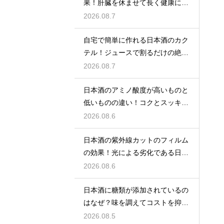
果！肝臓を休ませて長く健康に楽
しむ
2026.08.7
自宅で簡単に作れる日本酒のカク
テル！ジュースで割るだけの絶品
アレンジ
2026.08.7
日本酒のアミノ酸度が高いものと
低いものの違い！コクとスッキリ
感を左右
2026.08.6
日本酒の紫外線カットのフィルム
の効果！光による劣化である日光
臭を防ぐ
2026.08.6
日本酒に糖類が添加されているの
はなぜ？味を調えてコストを抑え
る手法
2026.08.5