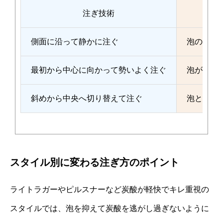
注ぎ技術
側面に沿って静かに注ぐ
泡の発生
最初から中心に向かって勢いよく注ぐ
泡が一気
斜めから中央へ切り替えて注ぐ
泡と液の
スタイル別に変わる注ぎ方のポイント
ライトラガーやピルスナーなど炭酸が軽快でキレ重視の
スタイルでは、泡を抑えて炭酸を逃がし過ぎないように