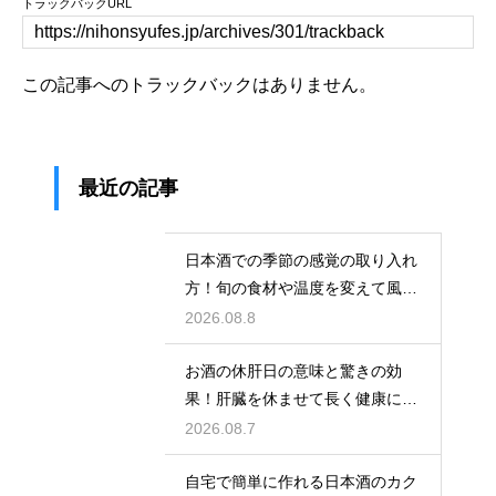
トラックバックURL
この記事へのトラックバックはありません。
最近の記事
日本酒での季節の感覚の取り入れ
方！旬の食材や温度を変えて風情
を楽しむ
2026.08.8
お酒の休肝日の意味と驚きの効
果！肝臓を休ませて長く健康に楽
しむ
2026.08.7
自宅で簡単に作れる日本酒のカク