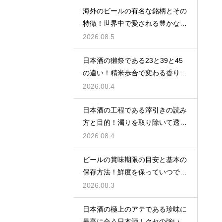
海外のビールの有名な銘柄とその
特徴！世界中で愛される豊かな味
わい
2026.08.5
日本酒の獺祭である23と39と45
の違い！精米歩合で変わる香りと
価格
2026.08.4
日本酒の工程である滓引きの読み
方と目的！濁りを取り除いて透明
な清酒に
2026.08.4
ビールの賞味期限の目安と基本の
保存方法！鮮度を保っていつでも
美味しく
2026.08.3
日本酒の極上のアテである珍味に
最高に合う日本酒！クセの強い旨