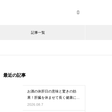
記事一覧
最近の記事
お酒の休肝日の意味と驚きの効
果！肝臓を休ませて長く健康に楽
しむ
2026.08.7