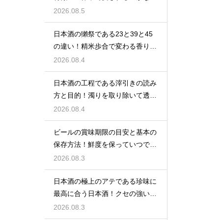
わい
2026.08.5
日本酒の獺祭である23と39と45
の違い！精米歩合で変わる香りと
価格
2026.08.4
日本酒の工程である滓引きの読み
方と目的！濁りを取り除いて透明
な清酒に
2026.08.4
ビールの賞味期限の目安と基本の
保存方法！鮮度を保っていつでも
美味しく
2026.08.3
日本酒の極上のアテである珍味に
最高に合う日本酒！クセの強い旨
味を堪能
2026.08.3