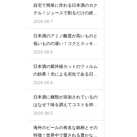
自宅で簡単に作れる日本酒のカク
テル！ジュースで割るだけの絶品
アレンジ
2026.08.7
日本酒のアミノ酸度が高いものと
低いものの違い！コクとスッキリ
感を左右
2026.08.6
日本酒の紫外線カットのフィルム
の効果！光による劣化である日光
臭を防ぐ
2026.08.6
日本酒に糖類が添加されているの
はなぜ？味を調えてコストを抑え
る手法
2026.08.5
海外のビールの有名な銘柄とその
特徴！世界中で愛される豊かな味