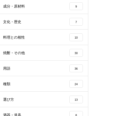
成分・原材料
9
文化・歴史
7
料理との相性
10
焼酎・その他
30
用語
36
種類
24
選び方
13
酒器・道具
8