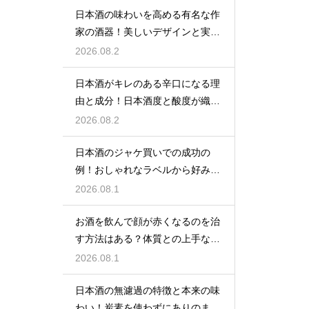
日本酒の味わいを高める有名な作
家の酒器！美しいデザインと実用
性を堪能
2026.08.2
日本酒がキレのある辛口になる理
由と成分！日本酒度と酸度が織り
なす味
2026.08.2
日本酒のジャケ買いでの成功の
例！おしゃれなラベルから好みの
味を探す
2026.08.1
お酒を飲んで顔が赤くなるのを治
す方法はある？体質との上手な付
き合い方
2026.08.1
日本酒の無濾過の特徴と本来の味
わい！炭素を使わずにありのまま