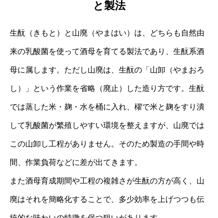
と製法
生酛（きもと）と山廃（やまはい）は、どちらも自然由
来の乳酸菌を使って酒母を育てる製法であり、生酛系酒
母に属します。ただし山廃は、生酛の「山卸（やまおろ
し）」という作業を省略（廃止）した造り方です。生酛
では蒸した米・麹・水を桶に入れ、櫂で米と麹をすり潰
して乳酸菌が繁殖しやすい環境を整えますが、山廃では
この山卸し工程がありません。そのため製造の手間や時
間、作業負荷などに差が出てきます。
また酒母育成期間や工程の複雑さが生酛の方が高く、山
廃はそれを簡略化することで、多少効率を上げつつも伝
統的な味わいの特徴を保つ狙いがあります。