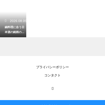
2026.08.09
鍋料理に合う日
本酒の銘柄の選
び方！出汁の旨
味と相性抜群の
組み合わせ
2026.08.08
プライバシーポリシー
日本酒の中で食
コンタクト
中酒の向きな銘
柄とその特徴！
料理の味を引き
立てる名脇役