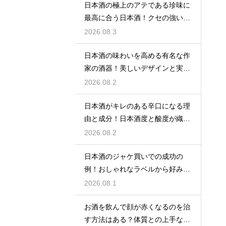
日本酒の極上のアテである珍味に
最高に合う日本酒！クセの強い旨
味を堪能
2026.08.3
日本酒の味わいを高める有名な作
家の酒器！美しいデザインと実用
性を堪能
2026.08.2
日本酒がキレのある辛口になる理
由と成分！日本酒度と酸度が織り
なす味
2026.08.2
日本酒のジャケ買いでの成功の
例！おしゃれなラベルから好みの
味を探す
2026.08.1
お酒を飲んで顔が赤くなるのを治
す方法はある？体質との上手な付