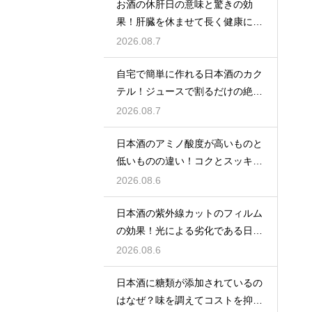
お酒の休肝日の意味と驚きの効
果！肝臓を休ませて長く健康に楽
しむ
2026.08.7
自宅で簡単に作れる日本酒のカク
テル！ジュースで割るだけの絶品
アレンジ
2026.08.7
日本酒のアミノ酸度が高いものと
低いものの違い！コクとスッキリ
感を左右
2026.08.6
日本酒の紫外線カットのフィルム
の効果！光による劣化である日光
臭を防ぐ
2026.08.6
日本酒に糖類が添加されているの
はなぜ？味を調えてコストを抑え