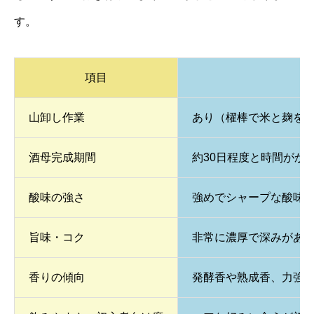
す。
項目
山卸し作業
あり（櫂棒で米と麹を
酒母完成期間
約30日程度と時間がか
酸味の強さ
強めでシャープな酸味
旨味・コク
非常に濃厚で深みがあ
香りの傾向
発酵香や熟成香、力強