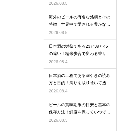
る手法
2026.08.5
海外のビールの有名な銘柄とその
特徴！世界中で愛される豊かな味
わい
2026.08.5
日本酒の獺祭である23と39と45
の違い！精米歩合で変わる香りと
価格
2026.08.4
日本酒の工程である滓引きの読み
方と目的！濁りを取り除いて透明
な清酒に
2026.08.4
ビールの賞味期限の目安と基本の
保存方法！鮮度を保っていつでも
美味しく
2026.08.3