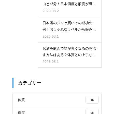
由と成分！日本酒度と酸度が織り
なす味
2026.08.2
日本酒のジャケ買いでの成功の
例！おしゃれなラベルから好みの
味を探す
2026.08.1
お酒を飲んで顔が赤くなるのを治
す方法はある？体質との上手な付
き合い方
2026.08.1
カテゴリー
体質
16
保存
28