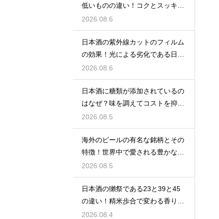
低いものの違い！コクとスッキリ
感を左右
2026.08.6
日本酒の紫外線カットのフィルム
の効果！光による劣化である日光
臭を防ぐ
2026.08.6
日本酒に糖類が添加されているの
はなぜ？味を調えてコストを抑え
る手法
2026.08.5
海外のビールの有名な銘柄とその
特徴！世界中で愛される豊かな味
わい
2026.08.5
日本酒の獺祭である23と39と45
の違い！精米歩合で変わる香りと
価格
2026.08.4