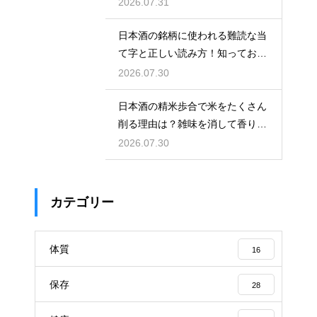
せない
2026.07.31
日本酒の銘柄に使われる難読な当
て字と正しい読み方！知っておき
たい銘酒
2026.07.30
日本酒の精米歩合で米をたくさん
削る理由は？雑味を消して香りを
引き出す
2026.07.30
カテゴリー
体質
16
保存
28