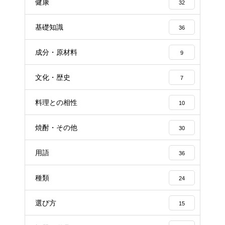
健康
32
基礎知識
36
成分・原材料
9
文化・歴史
7
料理との相性
10
焼酎・その他
30
用語
36
種類
24
選び方
15