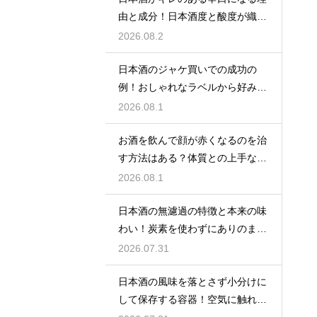
由と成分！日本酒度と酸度が織り
なす味
2026.08.2
日本酒のジャケ買いでの成功の
例！おしゃれなラベルから好みの
味を探す
2026.08.1
お酒を飲んで顔が赤くなるのを治
す方法はある？体質との上手な付
き合い方
2026.08.1
日本酒の無濾過の特徴と本来の味
わい！炭素を使わずにありのまま
を楽しむ
2026.07.31
日本酒の風味を落とさず小分けに
して保存する容器！空気に触れさ