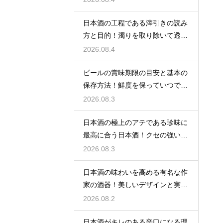
日本酒の工程である滓引きの読み
方と目的！濁りを取り除いて透明
な清酒に
2026.08.4
ビールの賞味期限の目安と基本の
保存方法！鮮度を保っていつでも
美味しく
2026.08.3
日本酒の極上のアテである珍味に
最高に合う日本酒！クセの強い旨
味を堪能
2026.08.3
日本酒の味わいを高める有名な作
家の酒器！美しいデザインと実用
性を堪能
2026.08.2
日本酒がキレのある辛口になる理