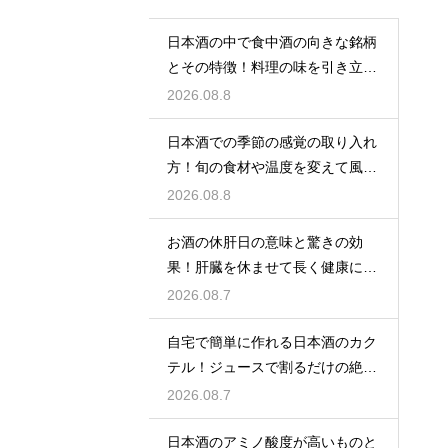
日本酒の中で食中酒の向きな銘柄
とその特徴！料理の味を引き立て
る名脇役
2026.08.8
日本酒での季節の感覚の取り入れ
方！旬の食材や温度を変えて風情
を楽しむ
2026.08.8
お酒の休肝日の意味と驚きの効
果！肝臓を休ませて長く健康に楽
しむ
2026.08.7
自宅で簡単に作れる日本酒のカク
テル！ジュースで割るだけの絶品
アレンジ
2026.08.7
日本酒のアミノ酸度が高いものと