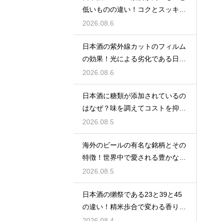
低いものの違い！コクとスッキリ
感を左右
2026.08.6
日本酒の紫外線カットのフィルム
の効果！光による劣化である日光
臭を防ぐ
2026.08.6
日本酒に糖類が添加されているの
はなぜ？味を調えてコストを抑え
る手法
2026.08.5
海外のビールの有名な銘柄とその
特徴！世界中で愛される豊かな味
わい
2026.08.5
日本酒の獺祭である23と39と45
の違い！精米歩合で変わる香りと
価格
2026.08.4