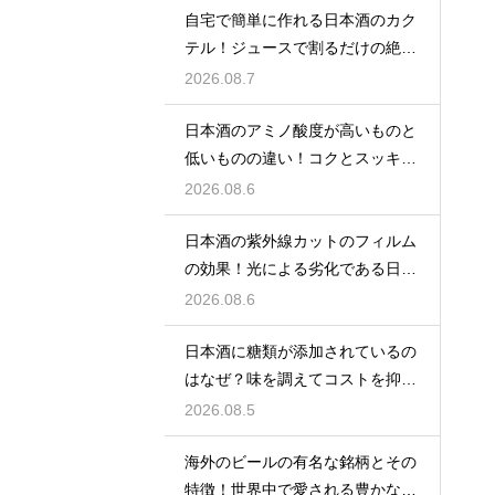
自宅で簡単に作れる日本酒のカク
テル！ジュースで割るだけの絶品
アレンジ
2026.08.7
日本酒のアミノ酸度が高いものと
低いものの違い！コクとスッキリ
感を左右
2026.08.6
日本酒の紫外線カットのフィルム
の効果！光による劣化である日光
臭を防ぐ
2026.08.6
日本酒に糖類が添加されているの
はなぜ？味を調えてコストを抑え
る手法
2026.08.5
海外のビールの有名な銘柄とその
特徴！世界中で愛される豊かな味