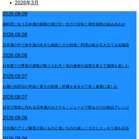
2026年3月
2026.08.09
鍋料理に合う日本酒の銘柄の選び方！出汁の旨味と相性抜群の組み合わせ
2026.08.08
日本酒の中で食中酒の向きな銘柄とその特徴！料理の味を引き立てる名脇役
2026.08.08
日本酒での季節の感覚の取り入れ方！旬の食材や温度を変えて風情を楽しむ
2026.08.07
お酒の休肝日の意味と驚きの効果！肝臓を休ませて長く健康に楽しむ
2026.08.07
自宅で簡単に作れる日本酒のカクテル！ジュースで割るだけの絶品アレンジ
2026.08.06
日本酒のアミノ酸度が高いものと低いものの違い！コクとスッキリ感を左右
2026.08.06