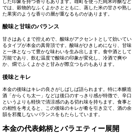
した印象を持つ香りもあります。雄町を使った純米吟醸など
では、穀物的なふくよかさとともに、蒸した米の甘さや熟し
た果実のような香りの層が重なるものがあります。
酸味と甘味のバランス
甘さはあくまで控えめで、酸味がアクセントとして効いてい
るタイプが本金の真骨頂です。酸味がひきしめになり、甘味
と一体となって豊かな味わいを生み出します。食中酒として
万能であり、飲む温度で酸味の印象が変化し、冷酒で爽や
か、燗でふくよかさと甘みが際立つものもあります。
後味とキレ
本金の後味はキレの良さがしばしば語られます。特に本醸造
酒「からくち太一」などは後口のすっきり感が特徴で、辛口
というよりも軽快で清涼感のある切れ味を持ちます。食事と
の相性を考えると、この後味のキレが肴を引き立て、酒の余
韻を邪魔しないバランスをもたらしています。
本金の代表銘柄とバラエティー展開