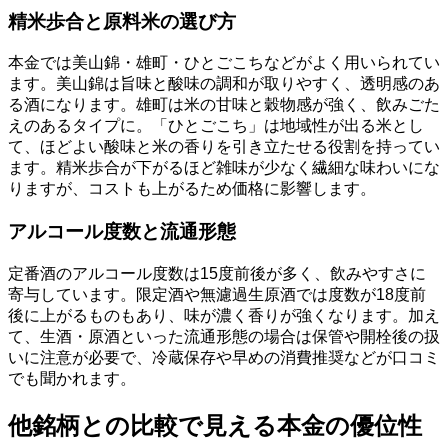
精米歩合と原料米の選び方
本金では美山錦・雄町・ひとごこちなどがよく用いられてい
ます。美山錦は旨味と酸味の調和が取りやすく、透明感のあ
る酒になります。雄町は米の甘味と穀物感が強く、飲みごた
えのあるタイプに。「ひとごこち」は地域性が出る米とし
て、ほどよい酸味と米の香りを引き立たせる役割を持ってい
ます。精米歩合が下がるほど雑味が少なく繊細な味わいにな
りますが、コストも上がるため価格に影響します。
アルコール度数と流通形態
定番酒のアルコール度数は15度前後が多く、飲みやすさに
寄与しています。限定酒や無濾過生原酒では度数が18度前
後に上がるものもあり、味が濃く香りが強くなります。加え
て、生酒・原酒といった流通形態の場合は保管や開栓後の扱
いに注意が必要で、冷蔵保存や早めの消費推奨などが口コミ
でも聞かれます。
他銘柄との比較で見える本金の優位性