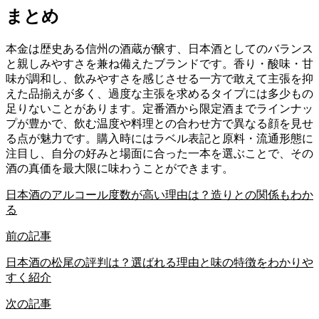
まとめ
本金は歴史ある信州の酒蔵が醸す、日本酒としてのバランス
と親しみやすさを兼ね備えたブランドです。香り・酸味・甘
味が調和し、飲みやすさを感じさせる一方で敢えて主張を抑
えた品揃えが多く、過度な主張を求めるタイプには多少もの
足りないことがあります。定番酒から限定酒までラインナッ
プが豊かで、飲む温度や料理との合わせ方で異なる顔を見せ
る点が魅力です。購入時にはラベル表記と原料・流通形態に
注目し、自分の好みと場面に合った一本を選ぶことで、その
酒の真価を最大限に味わうことができます。
日本酒のアルコール度数が高い理由は？造りとの関係もわか
る
前の記事
日本酒の松尾の評判は？選ばれる理由と味の特徴をわかりや
すく紹介
次の記事