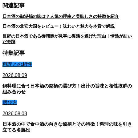
関連記事
日本酒の御湖鶴の味は？人気の理由と美味しさの特徴を紹介
日本酒の北安大国をレビュー！味わいと魅力を本音で解説
長野の日本酒である御湖鶴が見事に復活を遂げた理由！情熱が紡い
だ奇跡
特集記事
料理との相性
2026.08.09
鍋料理に合う日本酒の銘柄の選び方！出汁の旨味と相性抜群の
組み合わせ
選び方
2026.08.08
日本酒の中で食中酒の向きな銘柄とその特徴！料理の味を引き
立てる名脇役