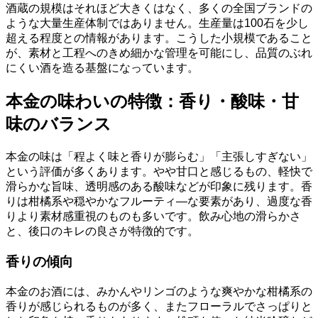
酒蔵の規模はそれほど大きくはなく、多くの全国ブランドの
ような大量生産体制ではありません。生産量は100石を少し
超える程度との情報があります。こうした小規模であること
が、素材と工程へのきめ細かな管理を可能にし、品質のぶれ
にくい酒を造る基盤になっています。
本金の味わいの特徴：香り・酸味・甘
味のバランス
本金の味は「程よく味と香りが膨らむ」「主張しすぎない」
という評価が多くあります。やや甘口と感じるもの、軽快で
滑らかな旨味、透明感のある酸味などが印象に残ります。香
りは柑橘系や穏やかなフルーティ―な要素があり、過度な香
りより素材感重視のものも多いです。飲み心地の滑らかさ
と、後口のキレの良さが特徴的です。
香りの傾向
本金のお酒には、みかんやリンゴのような爽やかな柑橘系の
香りが感じられるものが多く、またフローラルでさっぱりと