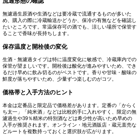
流通形態の確認
無濾過生原酒や生酒などは要冷蔵で流通するものが多いた
め、購入の際に冷蔵輸送かどうか、保冷の有無などを確認し
たいところです。常温保存可の酒でも、涼しい場所で保管す
ることで香味が長持ちします。
保存温度と開栓後の変化
生酒・無濾過タイプは特に温度変化に敏感で、冷蔵庫内での
保管が望ましいです。開栓後は酸化が進みやすいため、でき
るだけ早めに飲み切るのがベストです。香りや甘味・酸味の
鮮度が落ちやすいため、少量ずつ楽しむのがコツ。
価格帯と入手方法のヒント
本金は定番品と限定品で価格差があります。定番の「からく
ち太一」「純米酒」などは比較的手に入れやすく、限定の無
濾過生や39％精米の特別酒などは希少性が高いため早めの
入手が推奨されます。オンライン・地元酒販店・蔵元直売な
どルートを複数持っておくと選択肢が広がります。