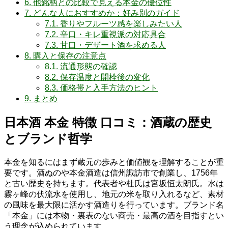
6.
他銘柄との比較で見える本金の優位性
7.
どんな人におすすめか：好み別のガイド
7.1.
香りやフルーツ感を楽しみたい人
7.2.
辛口・キレ重視派の対応具合
7.3.
甘口・デザート酒を求める人
8.
購入と保存の注意点
8.1.
流通形態の確認
8.2.
保存温度と開栓後の変化
8.3.
価格帯と入手方法のヒント
9.
まとめ
日本酒 本金 特徴 口コミ：酒蔵の歴史
とブランド哲学
本金を知るにはまず蔵元の歩みと価値観を理解することが重
要です。酒ぬのや本金酒造は信州諏訪市で創業し、1756年
と古い歴史を持ちます。代表者や杜氏は宮坂恒太朗氏。水は
霧ヶ峰の伏流水を使用し、地元の米を取り入れるなど、素材
の風味を最大限に活かす酒造りを行っています。ブランド名
「本金」には本物・裏表のない商売・最高の酒を目指すとい
う理念が込められています。