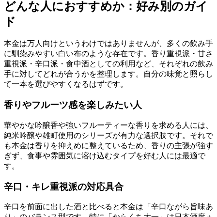
どんな人におすすめか：好み別のガイ
ド
本金は万人向けというわけではありませんが、多くの飲み手
に馴染みやすい白い布のような存在です。香り重視派・甘さ
重視派・辛口派・食中酒としての利用など、それぞれの飲み
手に対してどれが合うかを整理します。自分の味覚と照らし
て一本を選びやすくなるはずです。
香りやフルーツ感を楽しみたい人
華やかな吟醸香や強いフルーティーな香りを求める人には、
純米吟醸や雄町使用のシリーズが有力な選択肢です。それで
も本金は香りを抑えめに整えているため、香りの主張が強す
ぎず、食事や雰囲気に溶け込むタイプを好む人には最適で
す。
辛口・キレ重視派の対応具合
辛口を前面に出した酒と比べると本金は「辛口ながら旨味あ
り」のバランス型です。特に「からくち太一」は日本酒度＋