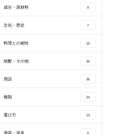
成分・原材料
9
文化・歴史
7
料理との相性
10
焼酎・その他
30
用語
36
種類
24
選び方
13
酒器・道具
8