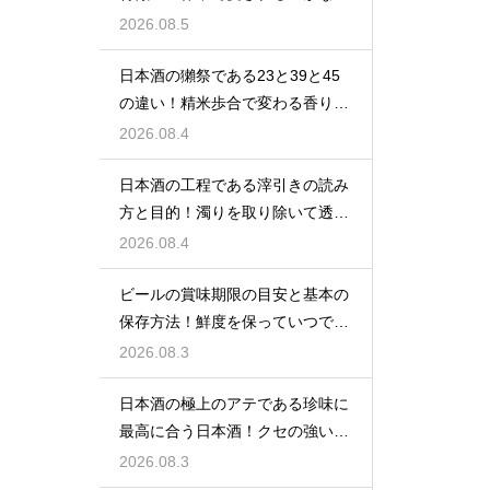
わい
2026.08.5
日本酒の獺祭である23と39と45
の違い！精米歩合で変わる香りと
価格
2026.08.4
日本酒の工程である滓引きの読み
方と目的！濁りを取り除いて透明
な清酒に
2026.08.4
ビールの賞味期限の目安と基本の
保存方法！鮮度を保っていつでも
美味しく
2026.08.3
日本酒の極上のアテである珍味に
最高に合う日本酒！クセの強い旨
味を堪能
2026.08.3