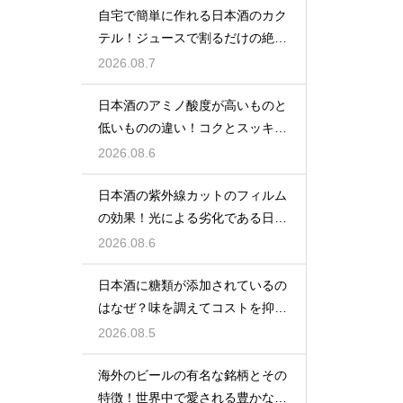
自宅で簡単に作れる日本酒のカク
テル！ジュースで割るだけの絶品
アレンジ
2026.08.7
日本酒のアミノ酸度が高いものと
低いものの違い！コクとスッキリ
感を左右
2026.08.6
日本酒の紫外線カットのフィルム
の効果！光による劣化である日光
臭を防ぐ
2026.08.6
日本酒に糖類が添加されているの
はなぜ？味を調えてコストを抑え
る手法
2026.08.5
海外のビールの有名な銘柄とその
特徴！世界中で愛される豊かな味