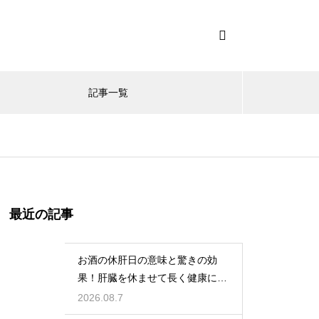
記事一覧
最近の記事
お酒の休肝日の意味と驚きの効
果！肝臓を休ませて長く健康に楽
しむ
2026.08.7