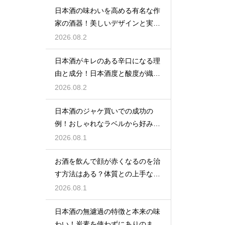
日本酒の味わいを高める有名な作
家の酒器！美しいデザインと実用
性を堪能
2026.08.2
日本酒がキレのある辛口になる理
由と成分！日本酒度と酸度が織り
なす味
2026.08.2
日本酒のジャケ買いでの成功の
例！おしゃれなラベルから好みの
味を探す
2026.08.1
お酒を飲んで顔が赤くなるのを治
す方法はある？体質との上手な付
き合い方
2026.08.1
日本酒の無濾過の特徴と本来の味
わい！炭素を使わずにありのまま