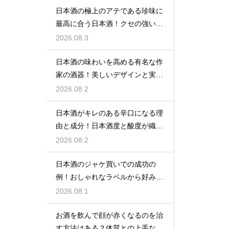
日本酒の極上のアテである珍味に
最高に合う日本酒！クセの強い旨
味を堪能
2026.08.3
日本酒の味わいを高める有名な作
家の酒器！美しいデザインと実用
性を堪能
2026.08.2
日本酒がキレのある辛口になる理
由と成分！日本酒度と酸度が織り
なす味
2026.08.2
日本酒のジャケ買いでの成功の
例！おしゃれなラベルから好みの
味を探す
2026.08.1
お酒を飲んで顔が赤くなるのを治
す方法はある？体質との上手な付