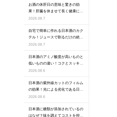
お酒の休肝日の意味と驚きの効
果！肝臓を休ませて長く健康に楽
しむ
2026.08.7
自宅で簡単に作れる日本酒のカク
テル！ジュースで割るだけの絶品
アレンジ
2026.08.7
日本酒のアミノ酸度が高いものと
低いものの違い！コクとスッキリ
感を左右
2026.08.6
日本酒の紫外線カットのフィルム
の効果！光による劣化である日光
臭を防ぐ
2026.08.6
日本酒に糖類が添加されているの
はなぜ？味を調えてコストを抑え