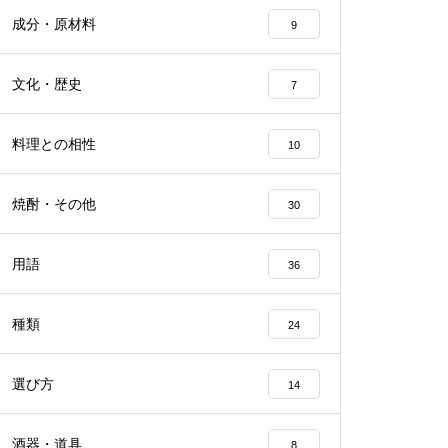
成分・原材料
9
文化・歴史
7
料理との相性
10
焼酎・その他
30
用語
36
種類
24
選び方
14
酒器・道具
8