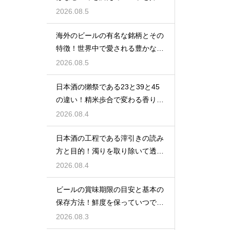
る手法
2026.08.5
海外のビールの有名な銘柄とその
特徴！世界中で愛される豊かな味
わい
2026.08.5
日本酒の獺祭である23と39と45
の違い！精米歩合で変わる香りと
価格
2026.08.4
日本酒の工程である滓引きの読み
方と目的！濁りを取り除いて透明
な清酒に
2026.08.4
ビールの賞味期限の目安と基本の
保存方法！鮮度を保っていつでも
美味しく
2026.08.3